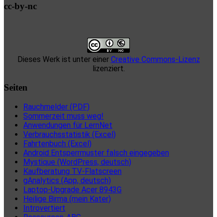
cc-by-nc
Dieses Werk ist unter einer
Creative Commons-Lizenz
lizenziert.
Seiten
Rauchmelder (PDF)
Sommerzeit muss weg!
Anwendungen für LernNet
Verbrauchsstatistik (Excel)
Fahrtenbuch (Excel)
Android Entsperrmuster falsch eingegeben
Mystique (WordPress, deutsch)
Kaufberatung TV-Flatscreen
gAnalytics (App, deutsch)
Laptop-Upgrade Acer 8943G
Heilige Birma (mein Kater)
Introvertiert