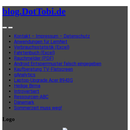
blog.DotTobi.de
Kontakt – Impressum – Datenschutz
Anwendungen für LernNet
Verbrauchsstatistik (Excel)
Fahrtenbuch (Excel)
Rauchmelder (PDF)
Android Entsperrmuster falsch eingegeben
Kaufberatung TV-Flatscreen
gAnalytics
Laptop-Upgrade Acer 8943G
Heilige Birma
Introvertiert
Ressourcen-ABC
Dänemark
Sommerzeit muss weg!
Logo