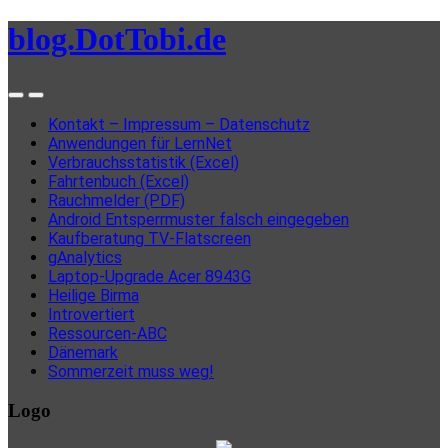
blog.DotTobi.de
Kontakt – Impressum – Datenschutz
Anwendungen für LernNet
Verbrauchsstatistik (Excel)
Fahrtenbuch (Excel)
Rauchmelder (PDF)
Android Entsperrmuster falsch eingegeben
Kaufberatung TV-Flatscreen
gAnalytics
Laptop-Upgrade Acer 8943G
Heilige Birma
Introvertiert
Ressourcen-ABC
Dänemark
Sommerzeit muss weg!
Logo