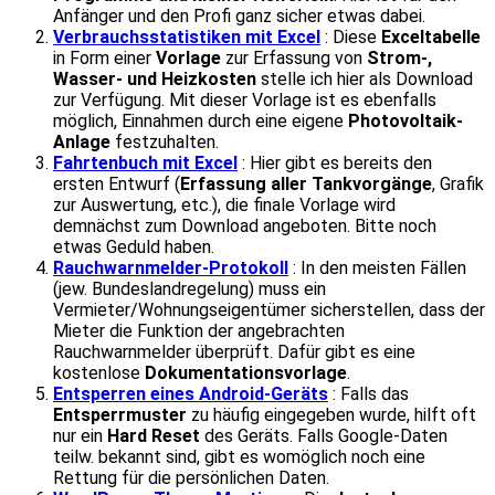
Anfänger und den Profi ganz sicher etwas dabei.
Verbrauchsstatistiken mit Excel
: Diese
Exceltabelle
in Form einer
Vorlage
zur Erfassung von
Strom-,
Wasser- und Heizkosten
stelle ich hier als Download
zur Verfügung. Mit dieser Vorlage ist es ebenfalls
möglich, Einnahmen durch eine eigene
Photovoltaik-
Anlage
festzuhalten.
Fahrtenbuch mit Excel
: Hier gibt es bereits den
ersten Entwurf (
Erfassung aller Tankvorgänge
, Grafik
zur Auswertung, etc.), die finale Vorlage wird
demnächst zum Download angeboten. Bitte noch
etwas Geduld haben.
Rauchwarnmelder-Protokoll
: In den meisten Fällen
(jew. Bundeslandregelung) muss ein
Vermieter/Wohnungseigentümer sicherstellen, dass der
Mieter die Funktion der angebrachten
Rauchwarnmelder überprüft. Dafür gibt es eine
kostenlose
Dokumentationsvorlage
.
Entsperren eines Android-Geräts
: Falls das
Entsperrmuster
zu häufig eingegeben wurde, hilft oft
nur ein
Hard Reset
des Geräts. Falls Google-Daten
teilw. bekannt sind, gibt es womöglich noch eine
Rettung für die persönlichen Daten.