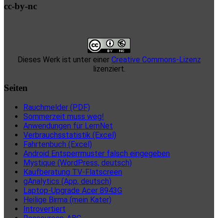
cc-by-nc
Dieses Werk ist unter einer
Creative Commons-Lizenz
lizenziert.
Seiten
Rauchmelder (PDF)
Sommerzeit muss weg!
Anwendungen für LernNet
Verbrauchsstatistik (Excel)
Fahrtenbuch (Excel)
Android Entsperrmuster falsch eingegeben
Mystique (WordPress, deutsch)
Kaufberatung TV-Flatscreen
gAnalytics (App, deutsch)
Laptop-Upgrade Acer 8943G
Heilige Birma (mein Kater)
Introvertiert