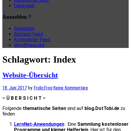
Ressourcen-ABC
Dänemark
Anmelden ?
Anmelden
Eintrags-Feed
Kommentar-Feed
WordPress.org
Schlagwort:
Index
Website-Übersicht
18. Juni 2017
by
FrolicFrog
·
Keine Kommentare
– Ü B E R S I C H T –
Folgende
thematische Seiten
sind auf
blog.DotTobi.de
zu
finden
LernNet-Anwendungen
: Eine
Sammlung kostenloser
Programme und kleiner Helferlein
. Hier ist für den