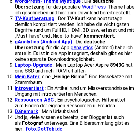
WordPress-Theme Mystique
: Die
deutsche
Übersetzung
für das populäre
WordPress
-Theme habe
ich geschrieben und hier zum Download bereitgestellt.
TV-Kaufberatung
: Der
TV-Kauf
kann heutzutage
ziemlich kompliziert werden. Ich habe die wichtigsten
Begriffe rund um FullHD, HDMI, 3D, usw. erfasst und mit
„Must-have“ und „Nice-to-have“
kommentiert
.
gAnalytics (Android App)
: Die
deutsche
Übersetzung
für die App
gAnalytics
(Android) habe ich
erstellt. Es ist in die App integriert, deshalb gibt es hier
keine separate Downloadmöglichkeit.
Laptop-Upgrade
: Mein Laptop Acer Aspire
8943G
hat
eine SSD und mehr RAM erhalten.
Mein Kater
, eine
„Heilige Birma“
. Eine Rassekatze mit
Stammbaum.
Introvertiert
: Ein Artikel rund um Missverständnisse im
Umgang mit introvertierten Menschen.
Ressourcen-ABC
: Ein psychologisches Hilfsmittel
zum Finden der eigenen Ressourcen u. Freuden.
Dänemark
: Mein Urlaubsland
Und ja, viele wissen es bereits, der Blogger ist auch
als
Fotograf
unterwegs. Eine Bildersammlung gibt es
hier :
foto.DotTobi.de